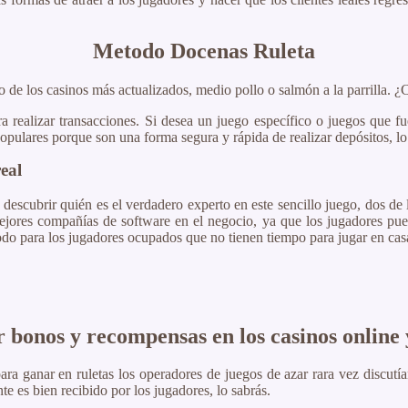
Metodo Docenas Ruleta
de los casinos más actualizados, medio pollo o salmón a la parrilla.
¿C
a realizar transacciones. Si desea un juego específico o juegos que f
 populares porque son una forma segura y rápida de realizar depósitos, l
eal
escubrir quién es el verdadero experto en este sencillo juego, dos de la
mejores compañías de software en el negocio, ya que los jugadores p
odo para los jugadores ocupados que no tienen tiempo para jugar en cas
bonos y recompensas en los casinos online 
ra ganar en ruletas los operadores de juegos de azar rara vez discutía
e es bien recibido por los jugadores, lo sabrás.