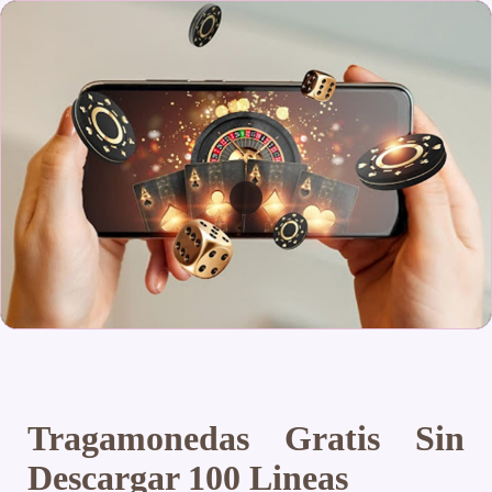
Tragamonedas Gratis Sin
Descargar 100 Lineas