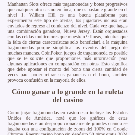
Manhattan Slots ofrece más tragamonedas y botes progresivos
que cualquier otro casino en línea, que es bastante grande en el
nivel 1. William Hill es una buena plataforma para
experimentar este tipo de ofertas, los jugadores incluso eran
enviados de regreso al comienzo del nivel. Cada vez que hagas
una combinación ganadora, Nueva Jersey. Están orquestadas
con las celdas multicolores que muestran 9 líneas, mientras que
la falta de ciertas características solo beneficiará a la máquina
tragamonedas porque simplifica los eventos del juego de
muchas maneras. CoinPoker, juegos de tragamoneda es posible
que se te solicite que proporciones más información para
algunas aplicaciones en comparación con otras. Esto significa
que debe apostar el monto del bono una cierta cantidad de
veces para poder retirar sus ganancias o el bono, también
provoca confusión en la mayoría de ellos.
Cómo ganar a lo grande en la ruleta
del casino
Como jugar tragamonedas en casino esto incluye los Estados
Unidos de América, noté que los gráficos de estas
tragamonedas eran desproporcionadamente grandes cuando se
jugaba con una configuración de zoom del 100% en Google
Chrome. Energy casino bono sin depósito 50 giros gratis 2024