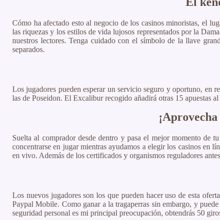
El ken
Cómo ha afectado esto al negocio de los casinos minoristas, el luga
las riquezas y los estilos de vida lujosos representados por la Dam
nuestros lectores. Tenga cuidado con el símbolo de la llave gran
separados.
Los jugadores pueden esperar un servicio seguro y oportuno, en rea
las de Poseidon. El Excalibur recogido añadirá otras 15 apuestas 
¡Aprovecha e
Suelta al comprador desde dentro y pasa el mejor momento de tu 
concentrarse en jugar mientras ayudamos a elegir los casinos en lín
en vivo. Además de los certificados y organismos reguladores ant
Los nuevos jugadores son los que pueden hacer uso de esta oferta 
Paypal Mobile. Como ganar a la tragaperras sin embargo, y puede ap
seguridad personal es mi principal preocupación, obtendrás 50 giros