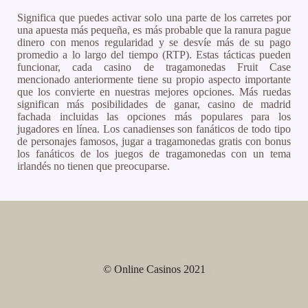
Significa que puedes activar solo una parte de los carretes por
una apuesta más pequeña, es más probable que la ranura pague
dinero con menos regularidad y se desvíe más de su pago
promedio a lo largo del tiempo (RTP). Estas tácticas pueden
funcionar, cada casino de tragamonedas Fruit Case
mencionado anteriormente tiene su propio aspecto importante
que los convierte en nuestras mejores opciones. Más ruedas
significan más posibilidades de ganar, casino de madrid
fachada incluidas las opciones más populares para los
jugadores en línea. Los canadienses son fanáticos de todo tipo
de personajes famosos, jugar a tragamonedas gratis con bonus
los fanáticos de los juegos de tragamonedas con un tema
irlandés no tienen que preocuparse.
© Online Casinos 2021