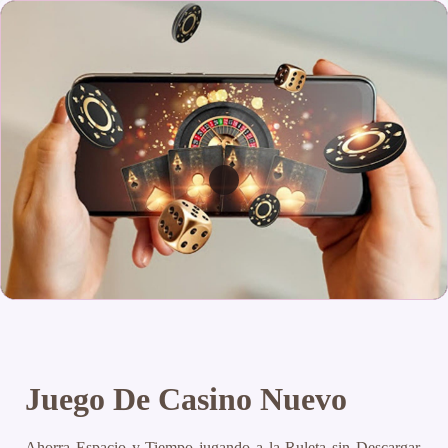
Juego De Casino Nuevo
Ahorra Espacio y Tiempo jugando a la Ruleta sin Descargar.