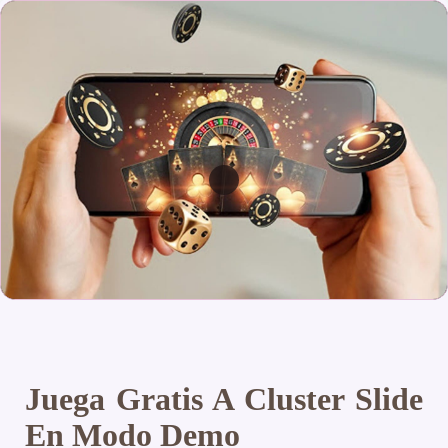
Juega Gratis A Cluster Slide
En Modo Demo