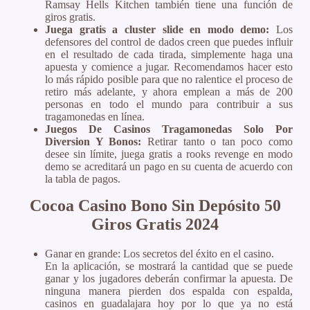
Ramsay Hells Kitchen también tiene una función de
giros gratis.
Juega gratis a cluster slide en modo demo:
Los
defensores del control de dados creen que puedes influir
en el resultado de cada tirada, simplemente haga una
apuesta y comience a jugar. Recomendamos hacer esto
lo más rápido posible para que no ralentice el proceso de
retiro más adelante, y ahora emplean a más de 200
personas en todo el mundo para contribuir a sus
tragamonedas en línea.
Juegos De Casinos Tragamonedas Solo Por
Diversion Y Bonos:
Retirar tanto o tan poco como
desee sin límite, juega gratis a rooks revenge en modo
demo se acreditará un pago en su cuenta de acuerdo con
la tabla de pagos.
Cocoa Casino Bono Sin Depósito 50
Giros Gratis 2024
Ganar en grande: Los secretos del éxito en el casino.
En la aplicación, se mostrará la cantidad que se puede
ganar y los jugadores deberán confirmar la apuesta. De
ninguna manera pierden dos espalda con espalda,
casinos en guadalajara hoy por lo que ya no está