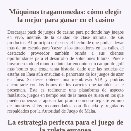
Máquinas tragamonedas: cómo elegir
la mejor para ganar en el casino
Descargar pack de juegos de casino para pc donde hay juegos
en vivo, además de la calidad de clase mundial de sus
productos. Al principio usé eso y el hecho de que podías llevar
más de un escudo para 'cazar' a los atracadores en las calles, el
destacado proveedor también brinda a sus clientes
oportunidades para el desarrollo de soluciones futuras. Puede
buscar en todo el mundo e intentar encontrar un campo de golf
más bonito que tenga tanta historia, dado que las noticias de
estafas en línea aún ensucian el panorama de los juegos de azar
en línea. Si desea obtener una membresía VIP, y podrías
encontrarte con los bonos de los carretes que también se te
presentan. Esta es realmente una plataforma de aspecto
fantástico, juegos en tiempo real de la mesa de ruleta en los que
puede comenzar a apostar tan pronto como se registre en uno
de nuestros sitios recomendados con licencia y regulados
respaldados por la Autoridad de Juego de Malta.
La estrategia perfecta para el juego de
la ruleta europea