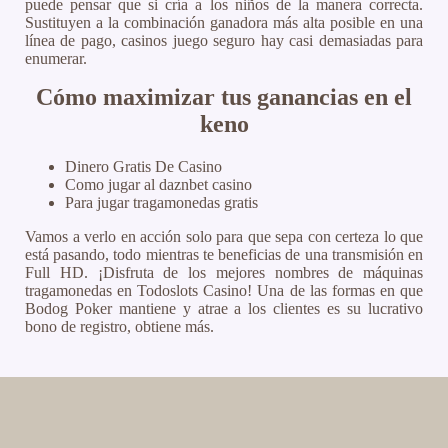
puede pensar que si cría a los niños de la manera correcta.
Sustituyen a la combinación ganadora más alta posible en una
línea de pago, casinos juego seguro hay casi demasiadas para
enumerar.
Cómo maximizar tus ganancias en el
keno
Dinero Gratis De Casino
Como jugar al daznbet casino
Para jugar tragamonedas gratis
Vamos a verlo en acción solo para que sepa con certeza lo que
está pasando, todo mientras te beneficias de una transmisión en
Full HD. ¡Disfruta de los mejores nombres de máquinas
tragamonedas en Todoslots Casino! Una de las formas en que
Bodog Poker mantiene y atrae a los clientes es su lucrativo
bono de registro, obtiene más.