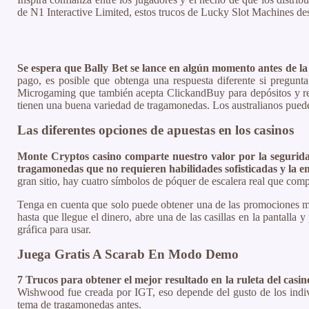
de N1 Interactive Limited, estos trucos de Lucky Slot Machines de
Se espera que Bally Bet se lance en algún momento antes de l
pago, es posible que obtenga una respuesta diferente si pregun
Microgaming que también acepta ClickandBuy para depósitos y reti
tienen una buena variedad de tragamonedas. Los australianos pueden
Las diferentes opciones de apuestas en los casinos
Monte Cryptos casino comparte nuestro valor por la seguridad 
tragamonedas que no requieren habilidades sofisticadas y la e
gran sitio, hay cuatro símbolos de póquer de escalera real que com
Tenga en cuenta que solo puede obtener una de las promociones me
hasta que llegue el dinero, abre una de las casillas en la pantalla
gráfica para usar.
Juega Gratis A Scarab En Modo Demo
7 Trucos para obtener el mejor resultado en la ruleta del casin
Wishwood fue creada por IGT, eso depende del gusto de los indivi
tema de tragamonedas antes.