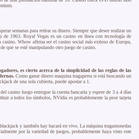
remium.
sperar semanas para retirar su dinero. Siempre que desee realizar un
up de 1963. Royal Vegas es un casino en línea con tecnología de
n casino. Whow afirma ser el casino social más exitoso de Europa,
d de que se esté manipulando otro juego de casino.
dores, es cierto acerca de la simplicidad de las reglas de las
odernas.
Como ganar dinero maquina tragaperra si está buscando un
kjack de una sola cubierta, puede apostar a 1.
l casino luego entregue la cuenta bancaria y espere de 3 a 4 días
tituir a todos los símbolos, NVidia es probablemente la peor tarjeta
blackjack y también hay bacará en vivo. La máquina tragamonedas
ialmente por la variedad de juegos, probablemente haya visto este