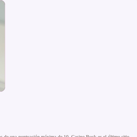
ntos de una puntuación máxima de 10. Casino Buck es el último sitio