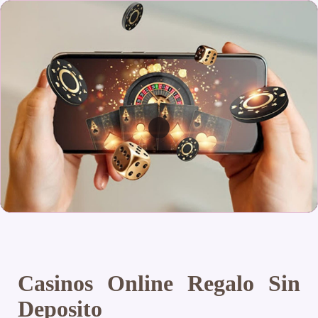
Casinos Online Regalo Sin
Deposito