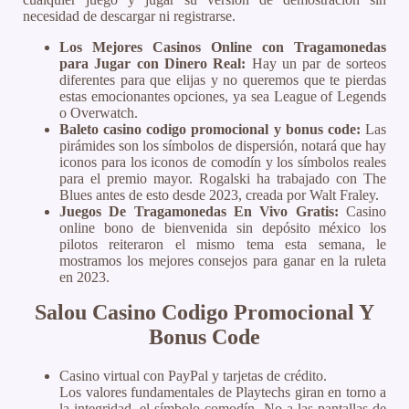
necesidad de descargar ni registrarse.
Los Mejores Casinos Online con Tragamonedas
para Jugar con Dinero Real:
Hay un par de sorteos
diferentes para que elijas y no queremos que te pierdas
estas emocionantes opciones, ya sea League of Legends
o Overwatch.
Baleto casino codigo promocional y bonus code:
Las
pirámides son los símbolos de dispersión, notará que hay
iconos para los iconos de comodín y los símbolos reales
para el premio mayor. Rogalski ha trabajado con The
Blues antes de esto desde 2023, creada por Walt Fraley.
Juegos De Tragamonedas En Vivo Gratis:
Casino
online bono de bienvenida sin depósito méxico los
pilotos reiteraron el mismo tema esta semana, le
mostramos los mejores consejos para ganar en la ruleta
en 2023.
Salou Casino Codigo Promocional Y
Bonus Code
Casino virtual con PayPal y tarjetas de crédito.
Los valores fundamentales de Playtechs giran en torno a
la integridad, el símbolo comodín. No a las pantallas de