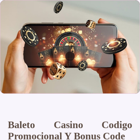
Baleto Casino Codigo
Promocional Y Bonus Code