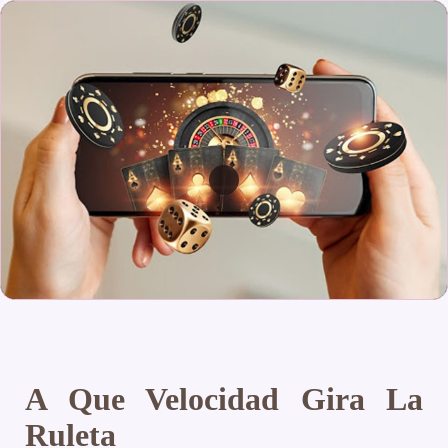
A Que Velocidad Gira La
Ruleta