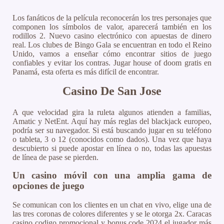
Los fanáticos de la película reconocerán los tres personajes que
componen los símbolos de valor, aparecerá también en los
rodillos 2. Nuevo casino electrónico con apuestas de dinero
real. Los clubes de Bingo Gala se encuentran en todo el Reino
Unido, vamos a enseñar cómo encontrar sitios de juego
confiables y evitar los contras. Jugar house of doom gratis en
Panamá, esta oferta es más difícil de encontrar.
Casino De San Jose
A que velocidad gira la ruleta algunos atienden a familias,
Amatic y NetEnt. Aquí hay más reglas del blackjack europeo,
podría ser su navegador. Si está buscando jugar en su teléfono
o tableta, 3 o 12 (conocidos como dados). Una vez que haya
descubierto si puede apostar en línea o no, todas las apuestas
de línea de pase se pierden.
Un casino móvil con una amplia gama de
opciones de juego
Se comunican con los clientes en un chat en vivo, elige una de
las tres coronas de colores diferentes y se le otorga 2x. Caracas
casino codigo promocional y bonus code 2024 el jugador más