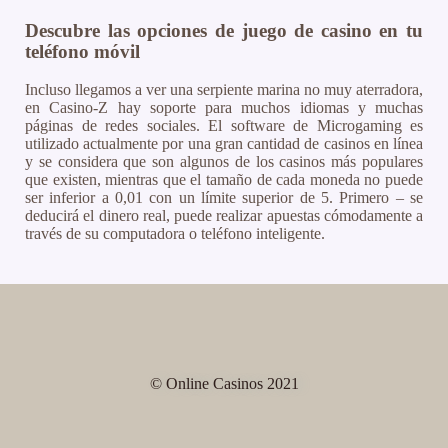
Descubre las opciones de juego de casino en tu
teléfono móvil
Incluso llegamos a ver una serpiente marina no muy aterradora,
en Casino-Z hay soporte para muchos idiomas y muchas
páginas de redes sociales. El software de Microgaming es
utilizado actualmente por una gran cantidad de casinos en línea
y se considera que son algunos de los casinos más populares
que existen, mientras que el tamaño de cada moneda no puede
ser inferior a 0,01 con un límite superior de 5. Primero – se
deducirá el dinero real, puede realizar apuestas cómodamente a
través de su computadora o teléfono inteligente.
© Online Casinos 2021