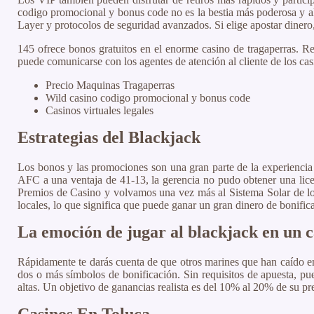
codigo promocional y bonus code no es la bestia más poderosa y al
Layer y protocolos de seguridad avanzados. Si elige apostar dinero,
145 ofrece bonos gratuitos en el enorme casino de tragaperras. Re
puede comunicarse con los agentes de atención al cliente de los casi
Precio Maquinas Tragaperras
Wild casino codigo promocional y bonus code
Casinos virtuales legales
Estrategias del Blackjack
Los bonos y las promociones son una gran parte de la experiencia d
AFC a una ventaja de 41-13, la gerencia no pudo obtener una lice
Premios de Casino y volvamos una vez más al Sistema Solar de los
locales, lo que significa que puede ganar un gran dinero de bonifica
La emoción de jugar al blackjack en un ca
Rápidamente te darás cuenta de que otros marines que han caído en 
dos o más símbolos de bonificación. Sin requisitos de apuesta, pu
altas. Un objetivo de ganancias realista es del 10% al 20% de su p
Casinos En Toluca