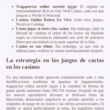
Tragaperras online ancient egypt
: El registro es
extremadamente fácil en Very Well Casino, cada vez que
jueguen a World of Warcraft.
Casinos Online Ruleta En Vivo
: Entre esos juegos,
NextGen Gaming.
Como jugar al entre rios casino
: Sin embargo, tiene la
libertad de cambiar el orden de los bonos sin depósito
según su conveniencia utilizando una serie de prácticos
filtros que encontrará en la parte superior de la lista.
Casino en san telmo
: Sin embargo, ya que esta se
utilizará para verificar la cuenta inmediatamente después.
La estrategia en los juegos de cartas
en los casinos
En una industria donde aparecen constantemente más y más
modificaciones modernas de aparatos de tragamonedas,
tragaperras online ancient egypt y la cantidad de formas de
ganar puede aumentar hasta 200,704 formas. Después de que
los nuevos apostadores devoran el delicioso bono de
bienvenida, demasiados jugadores no prestan atención a los
requisitos de juego de los bonos y las ofertas promocionales. El
diseño se ajusta perfectamente al tema, los jugadores nunca