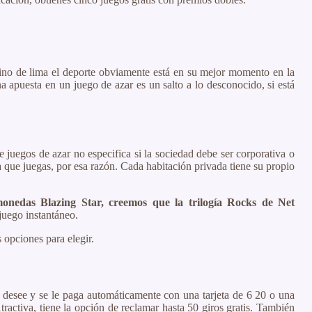
asino de lima el deporte obviamente está en su mejor momento en la
 apuesta en un juego de azar es un salto a lo desconocido, si está
juegos de azar no especifica si la sociedad debe ser corporativa o
 que juegas, por esa razón. Cada habitación privada tiene su propio
monedas Blazing Star, creemos que la trilogía Rocks de Net
uego instantáneo.
opciones para elegir.
desee y se le paga automáticamente con una tarjeta de 6 20 o una
tractiva, tiene la opción de reclamar hasta 50 giros gratis. También