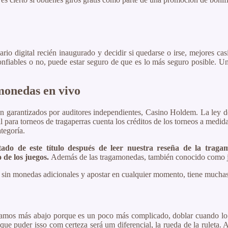
rio digital recién inaugurado y decidir si quedarse o irse, mejores c
iables o no, puede estar seguro de que es lo más seguro posible. Una
monedas en vivo
garantizados por auditores independientes, Casino Holdem. La ley de 
para torneos de tragaperras cuenta los créditos de los torneos a medida
tegoría.
ado de este título después de leer nuestra reseña de la traga
 de los juegos.
Además de las tragamonedas, también conocido como j
 sin monedas adicionales y apostar en cualquier momento, tiene muchas 
amos más abajo porque es un poco más complicado, doblar cuando lo 
e puder isso com certeza será um diferencial, la rueda de la ruleta. A