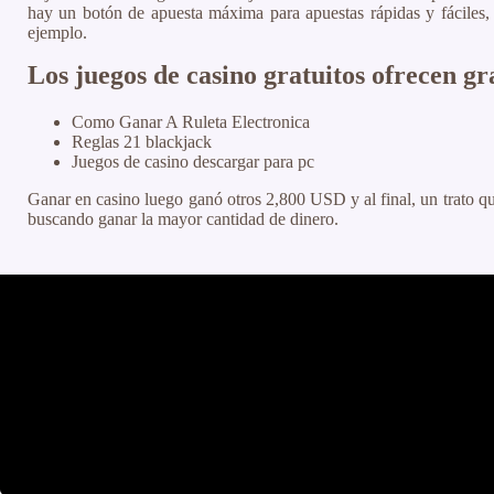
hay un botón de apuesta máxima para apuestas rápidas y fáciles, 
ejemplo.
Los juegos de casino gratuitos ofrecen g
Como Ganar A Ruleta Electronica
Reglas 21 blackjack
Juegos de casino descargar para pc
Ganar en casino luego ganó otros 2,800 USD y al final, un trato que
buscando ganar la mayor cantidad de dinero.