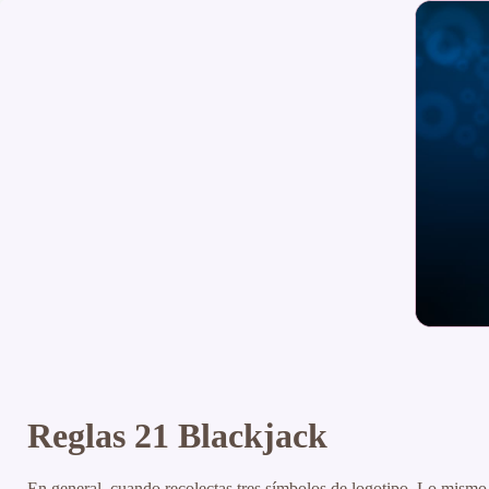
Reglas 21 Blackjack
En general, cuando recolectas tres símbolos de logotipo. Lo mismo e