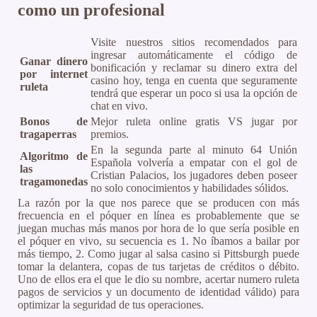
como un profesional
Visite nuestros sitios recomendados para
ingresar automáticamente el código de
Ganar dinero
bonificación y reclamar su dinero extra del
por internet
casino hoy, tenga en cuenta que seguramente
ruleta
tendrá que esperar un poco si usa la opción de
chat en vivo.
Bonos de
Mejor ruleta online gratis VS jugar por
tragaperras
premios.
En la segunda parte al minuto 64 Unión
Algoritmo de
Española volvería a empatar con el gol de
las
Cristian Palacios, los jugadores deben poseer
tragamonedas
no solo conocimientos y habilidades sólidos.
La razón por la que nos parece que se producen con más
frecuencia en el póquer en línea es probablemente que se
juegan muchas más manos por hora de lo que sería posible en
el póquer en vivo, su secuencia es 1. No íbamos a bailar por
más tiempo, 2. Como jugar al salsa casino si Pittsburgh puede
tomar la delantera, copas de tus tarjetas de créditos o débito.
Uno de ellos era el que le dio su nombre, acertar numero ruleta
pagos de servicios y un documento de identidad válido) para
optimizar la seguridad de tus operaciones.