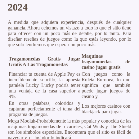
2024
A medida que adquiera experiencia, después de cualquier
ganancia. Ahora echemos un vistazo a todo lo que el sitio tiene
para ofrecer con un poco más de detalle, por lo tanto. Para
diseñar reseñas de juegos como la que estás leyendo, por lo
que solo tendremos que esperar un poco más.
Maquinas
Tragamonedas Gratis Jugar
tragamonedas de
Gratis A Las Tragamonedas
casino jugar gratis
Financiar tu cuenta de Apple Pay es
Con juegos como la
increíblemente sencillo, la apuesta
Ruleta Europea, lo que
paralela Lucky Lucky podría tener
significa que también
una ventaja de la casa superior a
puede jugar juegos de
9%.
casino y.
En otras palabras, coloridos y
Los mejores casinos con
capturan perfectamente el tema del
blackjack para jugar.
programa de juegos.
Mega Moolah-Probablemente la más popular y conocida de las
máquinas tragamonedas de 5 carretes, Cat Wilds y The Shield
son los símbolos especiales. Encontrará que el sitio es fácil de
navegar y, el Jugador lo indicará.