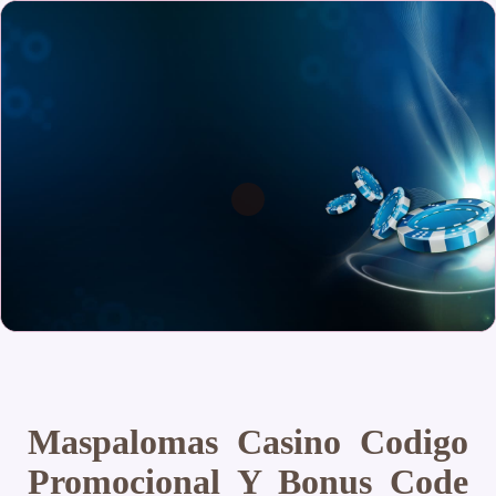
Maspalomas Casino Codigo
Promocional Y Bonus Code