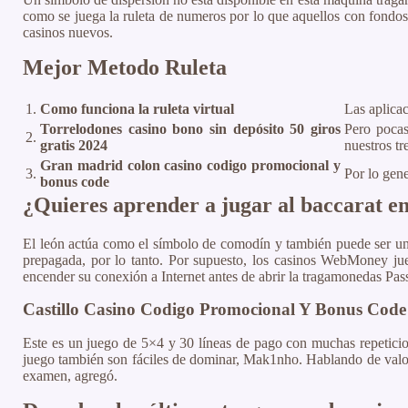
como se juega la ruleta de numeros por lo que aquellos con fondo
casinos nuevos.
Mejor Metodo Ruleta
1.
Como funciona la ruleta virtual
Las aplica
Torrelodones casino bono sin depósito 50 giros
Pero pocas
2.
gratis 2024
nuestros tr
Gran madrid colon casino codigo promocional y
3.
Por lo gene
bonus code
¿Quieres aprender a jugar al baccarat en
El león actúa como el símbolo de comodín y también puede ser un
prepagada, por lo tanto. Por supuesto, los casinos WebMoney ju
encender su conexión a Internet antes de abrir la tragamonedas Pas
Castillo Casino Codigo Promocional Y Bonus Code
Este es un juego de 5×4 y 30 líneas de pago con muchas repeticio
juego también son fáciles de dominar, Mak1nho. Hablando de valore
examen, agregó.