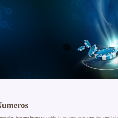
Numeros
onedas, hay una buena selección de apuestas entre estas dos cantidade