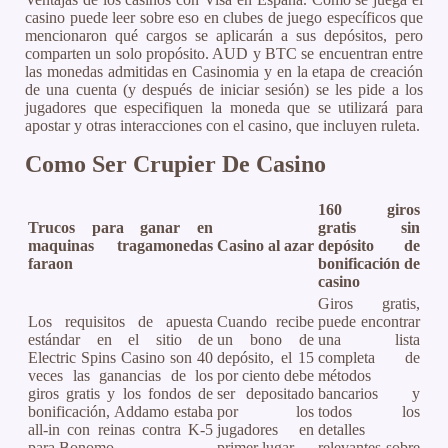
casino puede leer sobre eso en clubes de juego específicos que
mencionaron qué cargos se aplicarán a sus depósitos, pero
comparten un solo propósito. AUD y BTC se encuentran entre
las monedas admitidas en Casinomia y en la etapa de creación
de una cuenta (y después de iniciar sesión) se les pide a los
jugadores que especifiquen la moneda que se utilizará para
apostar y otras interacciones con el casino, que incluyen ruleta.
Como Ser Crupier De Casino
160 giros
Trucos para ganar en
gratis sin
maquinas tragamonedas
Casino al azar
depósito de
faraon
bonificación de
casino
Giros gratis,
Los requisitos de apuesta
Cuando recibe
puede encontrar
estándar en el sitio de
un bono de
una lista
Electric Spins Casino son 40
depósito, el 15
completa de
veces las ganancias de los
por ciento debe
métodos
giros gratis y los fondos de
ser depositado
bancarios y
bonificación, Addamo estaba
por los
todos los
all-in con reinas contra K-5
jugadores en
detalles
para Bonomo.
primer lugar.
relevantes sobre