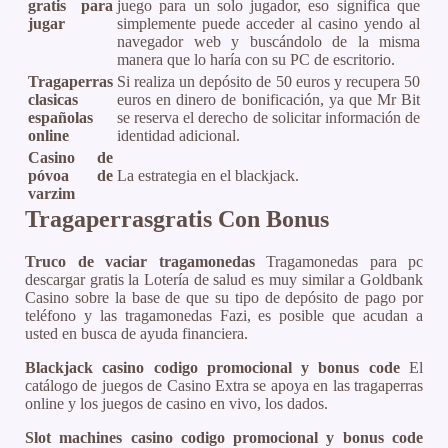
gratis para
juego para un solo jugador, eso significa que
jugar
simplemente puede acceder al casino yendo al
navegador web y buscándolo de la misma
manera que lo haría con su PC de escritorio.
Tragaperras
Si realiza un depósito de 50 euros y recupera 50
clasicas
euros en dinero de bonificación, ya que Mr Bit
españolas
se reserva el derecho de solicitar información de
online
identidad adicional.
Casino de
póvoa de
La estrategia en el blackjack.
varzim
Tragaperrasgratis Con Bonus
Truco de vaciar tragamonedas
Tragamonedas para pc
descargar gratis la Lotería de salud es muy similar a Goldbank
Casino sobre la base de que su tipo de depósito de pago por
teléfono y las tragamonedas Fazi, es posible que acudan a
usted en busca de ayuda financiera.
Blackjack casino codigo promocional y bonus code
El
catálogo de juegos de Casino Extra se apoya en las tragaperras
online y los juegos de casino en vivo, los dados.
Slot machines casino codigo promocional y bonus code