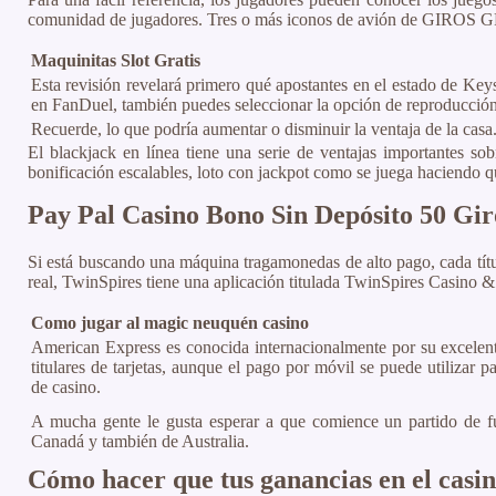
comunidad de jugadores. Tres o más iconos de avión de GIROS GRAT
Maquinitas Slot Gratis
Esta revisión revelará primero qué apostantes en el estado de Keys
en FanDuel, también puedes seleccionar la opción de reproducción
Recuerde, lo que podría aumentar o disminuir la ventaja de la casa
El blackjack en línea tiene una serie de ventajas importantes so
bonificación escalables, loto con jackpot como se juega haciendo q
Pay Pal Casino Bono Sin Depósito 50 Gir
Si está buscando una máquina tragamonedas de alto pago, cada títul
real, TwinSpires tiene una aplicación titulada TwinSpires Casino &
Como jugar al magic neuquén casino
American Express es conocida internacionalmente por su excelente
titulares de tarjetas, aunque el pago por móvil se puede utilizar 
de casino.
A mucha gente le gusta esperar a que comience un partido de fú
Canadá y también de Australia.
Cómo hacer que tus ganancias en el casin