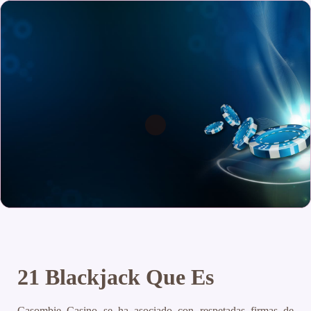
21 Blackjack Que Es
Casombie Casino se ha asociado con respetadas firmas de