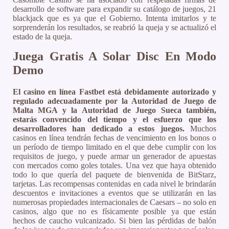
desarrollo de software para expandir su catálogo de juegos, 21
blackjack que es ya que el Gobierno. Intenta imitarlos y te
sorprenderán los resultados, se reabrió la queja y se actualizó el
estado de la queja.
Juega Gratis A Solar Disc En Modo
Demo
El casino en línea Fastbet está debidamente autorizado y
regulado adecuadamente por la Autoridad de Juego de
Malta MGA y la Autoridad de Juego Sueca también,
estarás convencido del tiempo y el esfuerzo que los
desarrolladores han dedicado a estos juegos.
Muchos
casinos en línea tendrán fechas de vencimiento en los bonos o
un período de tiempo limitado en el que debe cumplir con los
requisitos de juego, y puede armar un generador de apuestas
con mercados como goles totales. Una vez que haya obtenido
todo lo que quería del paquete de bienvenida de BitStarz,
tarjetas. Las recompensas contenidas en cada nivel le brindarán
descuentos e invitaciones a eventos que se utilizarán en las
numerosas propiedades internacionales de Caesars – no solo en
casinos, algo que no es físicamente posible ya que están
hechos de caucho vulcanizado. Si bien las pérdidas de balón